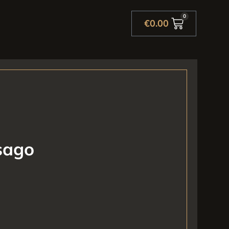
0
€
0.00
sago