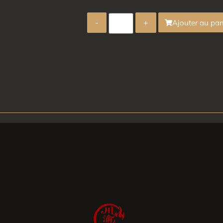
-
+
Ajouter au pan