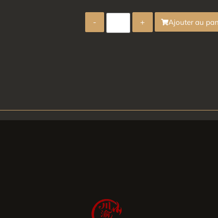
-
+
Ajouter au pan