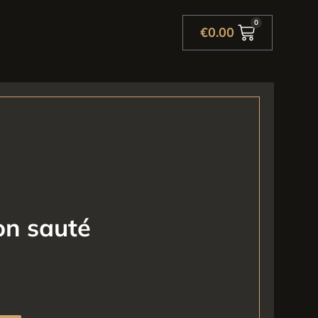
0
€
0.00
on sauté