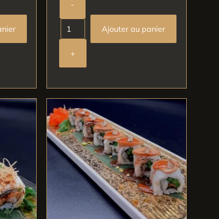
-
anier
Ajouter au panier
+