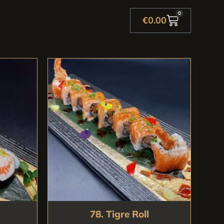
0
€
0.00
78. Tigre Roll