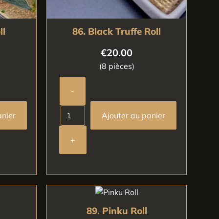
ll
86. Black Truffe Roll
€
20.00
(8 pièces)
-
anier
Ajouter au panier
+
89. Pinku Roll