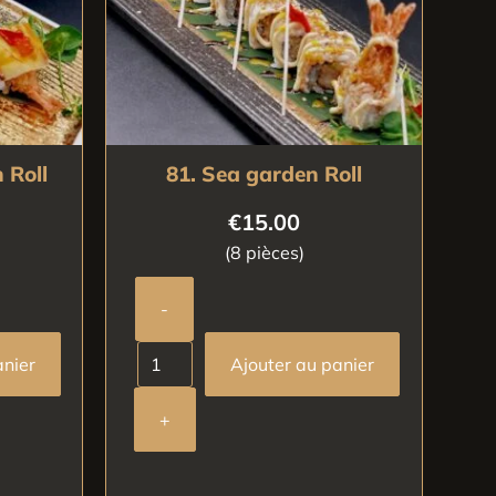
 Roll
81. Sea garden Roll
€
15.00
(8 pièces)
-
anier
Ajouter au panier
+