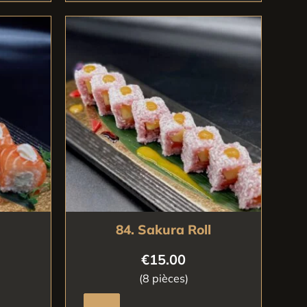
l
84. Sakura Roll
€
15.00
(8 pièces)