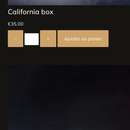
California box
€
35.00
-
+
Ajouter au panier