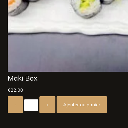
Maki Box
€
22.00
-
+
Ajouter au panier